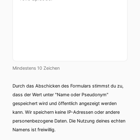
00:00:46: Dresden?
00:00:47: Ja, da habt ihr
00:00:50: Silvester-Raketen auf unseren
Familienblock geschossen.
00:00:55: Verbrecher!
00:00:58: Und dann
Mindestens 10 Zeichen
00:00:59: zu blöden
Durch das Abschicken des Formulars stimmst du zu,
00:01:00: Elfmeterinnen zur
dass der Wert unter "Name oder Pseudonym"
gespeichert wird und öffentlich angezeigt werden
00:01:01: Grieche... Elfmetern?
kann. Wir speichern keine IP-Adressen oder andere
00:01:03: Erinnere mich nicht an Elfmeter.
personenbezogene Daten. Die Nutzung deines echten
Namens ist freiwillig.
00:01:05: Da steigt mein Blüter gleich wieder
wie der Breckerloh unseren Robert Wagner