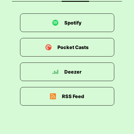
00:01:53: verlieren.
00:01:56: Jetzt muss ich erstmal meinen Puls
Spotify
checken.
00:02:01: Oh ja, der ist hoch.
Pocket Casts
00:02:03: Das ist auch kein Wunder!
00:02:05: Es regt uns eben auf wenn solche
Deezer
00:02:09: Knochenbrecher-Prikaden
00:02:11: auf unsere feinfühlichen Ballartist
RSS Feed
00:02:15: treffen.
00:02:18: und dann steht hier in der Leipziger
Straße noch so ein Fan, der diese martialischen
Preußenhaut rauf Truppen foggeht hat